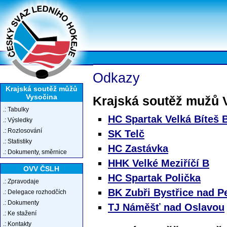
Odkazy
Krajská soutěž můžů
Vysočina
Krajská soutěž mužů 
.: Tabulky
HC Spartak Velká Bíteš 
.: Výsledky
.: Rozlosování
SK Telč
.: Statistiky
HC Zastávka
.: Dokumenty, směrnice
HHK Velké Meziříčí B
OVV ČSLH
HC Spartak Polička
.: Zpravodaje
BK Zubři Bystřice nad P
.: Delegace rozhodčích
.: Dokumenty
TJ Náměšť nad Oslavou
.: Ke stažení
.: Kontakty