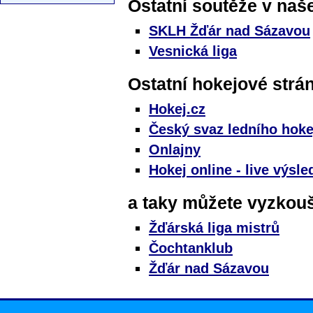
Ostatní soutěže v na
SKLH Žďár nad Sázavou
Vesnická liga
Ostatní hokejové strá
Hokej.cz
Český svaz ledního hoke
Onlajny
Hokej online - live výsle
a taky můžete vyzkouše
Žďárská liga mistrů
Čochtanklub
Žďár nad Sázavou